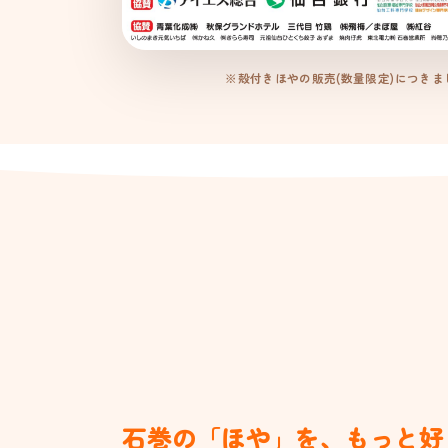
※殻付きほやの販売(数量限定)につきまし
石巻の「ほや」を、もっと好