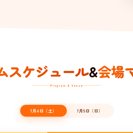
ムスケジュール
&
会場
Program & Venue
7月4日（土）
7月5日（日）