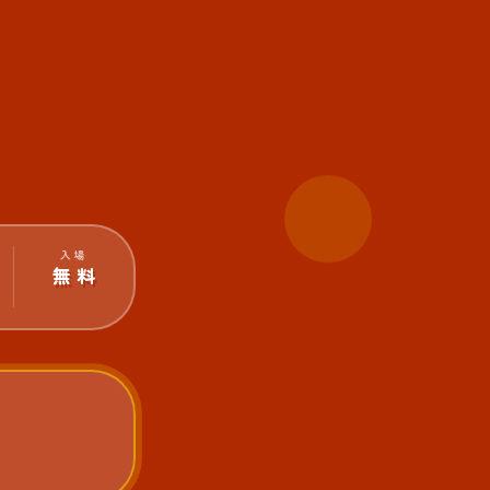
入場
無 料