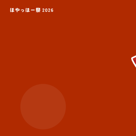
ほやっほー祭について
ほやっほー祭 2026
スケジュール&マップ
出演者情報
出店者情報
グッズ
アクセス
トピックス