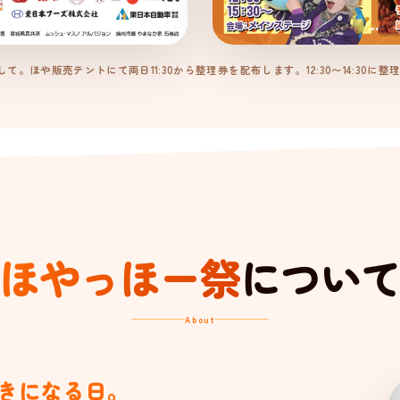
て。ほや販売テントにて両日11:30から整理券を配布します。12:30〜14:30
ほやっほー祭
につい
About
きになる日。