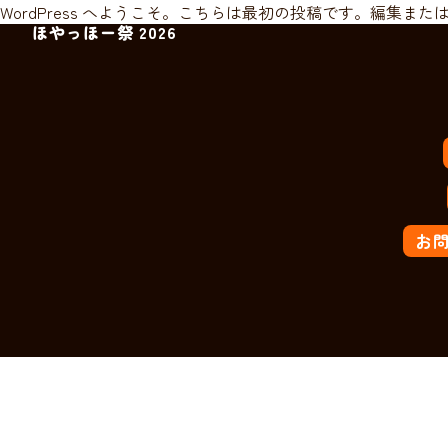
WordPress へようこそ。こちらは最初の投稿です。編集
ほやっほー祭について
ほやっほー祭 2026
スケジュール&マップ
出演者情報
出店者情報
お
グッズ
アクセス
トピックス