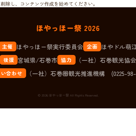
または削除し、コンテンツ作成を始めてください。
ほやっほー祭 2026
ほやっほー祭実行委員会
ほやドル萌
主催
企画
宮城県/石巻市
（一社）石巻観光協
後援
協力
（一社）石巻圏観光推進機構 (0225-98-8
問い合わせ
© 2026 ほやっほー祭 All Rights Reserved.